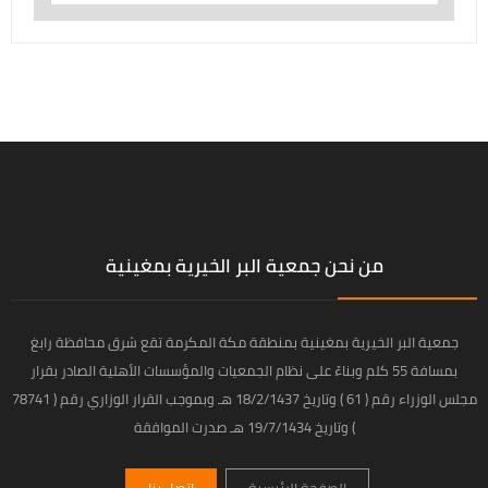
من نحن جمعية البر الخيرية بمغينية
جمعية البر الخيرية بمغينية بمنطقة مكة المكرمة تقع شرق محافظة رابغ
بمسافة 55 كلم وبناءً على نظام الجمعيات والمؤسسات الأهلية الصادر بقرار
مجلس الوزراء رقم ( 61 ) وتاريخ 18/2/1437 هـ وبموجب القرار الوزاري رقم ( 78741
) وتاريخ 19/7/1434 هـ صدرت الموافقة