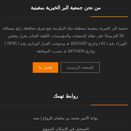
من نحن جمعية البر الخيرية بمغينية
جمعية البر الخيرية بمغينية بمنطقة مكة المكرمة تقع شرق محافظة رابغ بمسافة
55 كلم وبناءً على نظام الجمعيات والمؤسسات الأهلية الصادر بقرار مجلس
الوزراء رقم ( 61 ) وتاريخ 18/2/1437 هـ وبموجب القرار الوزاري رقم ( 78741 )
وتاريخ 19/7/1434 هـ صدرت الموافقة
الصفحة الرئيسية
إتصل بنا
روابط تهمك
بوابة الأمير محمد بن سلمان للزواج | سند
التسجيل في الإسكان التنموي