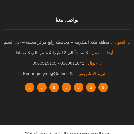
تواصل معنا
العنوان :
منطقة مكة المكرمة – محافظة رابغ مركز مغينية – حي النعيم
أوقات العمل :
8 صباحاً الى 12ظهرا 4 عصرا الى 8 مساءا
جوال :
0500011042 - 0500515109
البريد الالكترونى :
Ber_mgenyah@outlook.sa
جميع الحقوق محفوظه
جمعية البر الخيرية بمغينية
© 2020