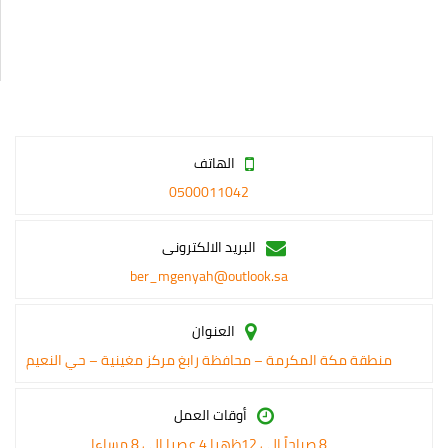
الهاتف
0500011042
البريد الالكترونى
ber_mgenyah@outlook.sa
العنوان
منطقة مكة المكرمة – محافظة رابغ مركز مغينية – حي النعيم
أوقات العمل
8 صباحاً الى 12ظهرا 4 عصرا الى 8 مساءا