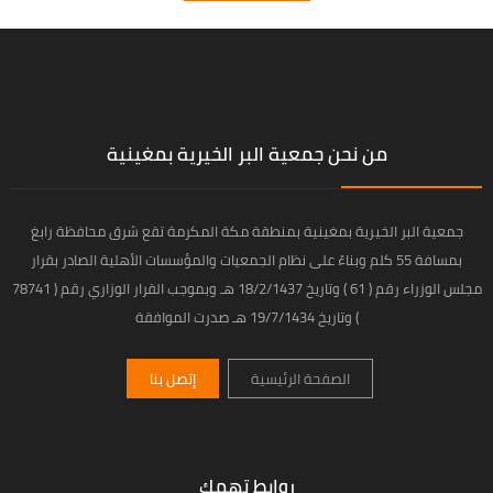
من نحن جمعية البر الخيرية بمغينية
جمعية البر الخيرية بمغينية بمنطقة مكة المكرمة تقع شرق محافظة رابغ
بمسافة 55 كلم وبناءً على نظام الجمعيات والمؤسسات الأهلية الصادر بقرار
مجلس الوزراء رقم ( 61 ) وتاريخ 18/2/1437 هـ وبموجب القرار الوزاري رقم ( 78741
) وتاريخ 19/7/1434 هـ صدرت الموافقة
الصفحة الرئيسية
إتصل بنا
روابط تهمك