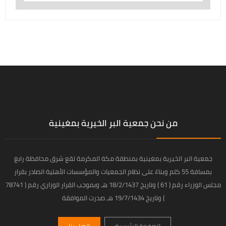
من نحن جمعية البر الخيرية بمغينية
جمعية البر الخيرية بمغينية بمنطقة مكة المكرمة تقع شرق محافظة رابغ
بمسافة 55 كلم وبناءً على نظام الجمعيات والمؤسسات الأهلية الصادر بقرار
مجلس الوزراء رقم ( 61 ) وتاريخ 18/2/1437 هـ وبموجب القرار الوزاري رقم ( 78741
) وتاريخ 19/7/1434 هـ صدرت الموافقة
الصفحة الرئيسية
إتصل بنا