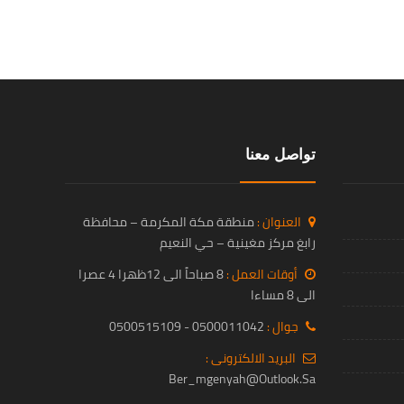
تواصل معنا
العنوان :
منطقة مكة المكرمة – محافظة
رابغ مركز مغينية – حي النعيم
أوقات العمل :
8 صباحاً الى 12ظهرا 4 عصرا
الى 8 مساءا
جوال :
0500011042 - 0500515109
البريد الالكترونى :
Ber_mgenyah@outlook.sa