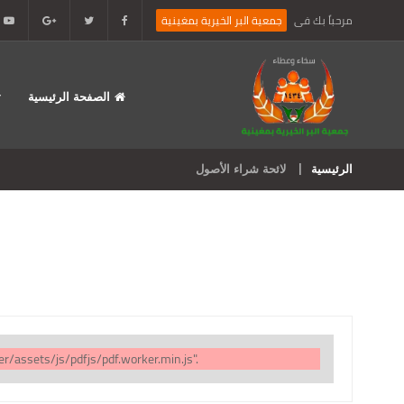
مرحباً بك فى
جمعية البر الخيرية بمغينية
الصفحة الرئيسية
الرئيسية
لائحة شراء الأصول
r/assets/js/pdfjs/pdf.worker.min.js".