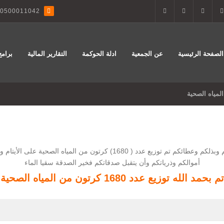
0500011042
الصفحة الرئيسية
عن الجمعية
ادلة الحوكمة
التقارير المالية
برامج
ضمن مشروع ⁧‫سقيا الماء‬⁩ بفضل من الله عز وجل ثم بفضل جهودكم وبذلكم وعطائك
أموالكم وذرياتكم وأن يتقبل صدقاتكم فخير الصدقة سقيا الماء
تم بحمد الله توزيع عدد 1680 كرتون من المياه الصحية