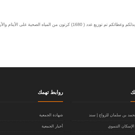
ضمن مشروع ⁧‫سقيا الماء‬⁩ بفضل من الله عز وجل ثم بفضل جهودكم وبذلكم وعطائكم تم 
ك
روابط تهمك
محمد بن سلمان للزواج | سند
شهادة الجمعية
لإسكان التنموي
أخبار الجمعية