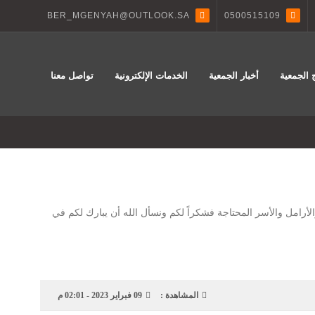
BER_MGENYAH@OUTLOOK.SA
0500515109
 الجمعية
أخبار الجمعية
الخدمات الإلكترونية
تواصل معنا
م تم توزيع عدد ( 1680) كرتون من المياه الصحية على الأيتام والأرامل والأسر المحتاجة فشكراً لكم ونسأل الله أن يبارك لكم في
المشاهدة :
09 فبراير 2023 - 02:01 م