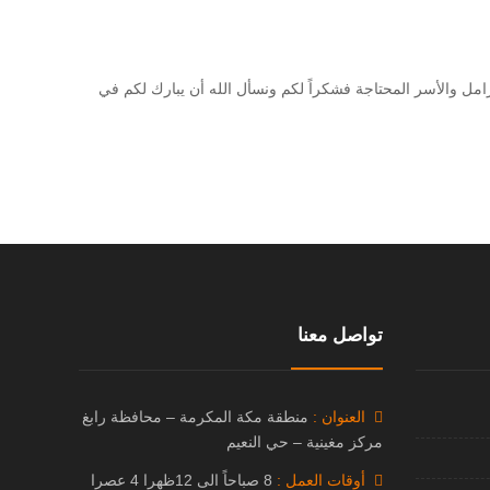
توزيع عدد ( 1680) كرتون من المياه الصحية على الأيتام والأرامل والأسر المحتاجة فشكراً لكم ونسأل الله أن يبارك لكم في
تواصل معنا
العنوان :
منطقة مكة المكرمة – محافظة رابغ
مركز مغينية – حي النعيم
أوقات العمل :
8 صباحاً الى 12ظهرا 4 عصرا