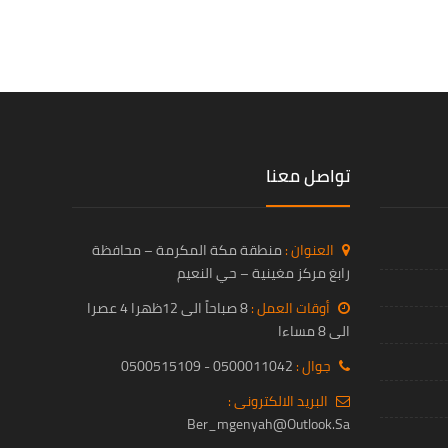
تواصل معنا
العنوان :
منطقة مكة المكرمة – محافظة
رابغ مركز مغينية – حي النعيم
أوقات العمل :
8 صباحاً الى 12ظهرا 4 عصرا
الى 8 مساءا
جوال :
0500011042 - 0500515109
البريد الالكترونى :
Ber_mgenyah@outlook.sa