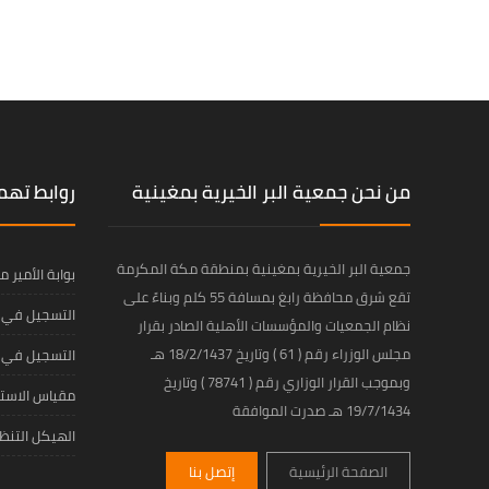
من نحن جمعية البر الخيرية بمغينية
روابط ته
جمعية البر الخيرية بمغينية بمنطقة مكة المكرمة
بوابة الأمير 
تقع شرق محافظة رابغ بمسافة 55 كلم وبناءً على
التسجيل في ا
نظام الجمعيات والمؤسسات الأهلية الصادر بقرار
مجلس الوزراء رقم ( 61 ) وتاريخ 18/2/1437 هـ
التسجيل في ا
وبموجب القرار الوزاري رقم ( 78741 ) وتاريخ
مقياس الاستع
19/7/1434 هـ صدرت الموافقة
الهيكل التن
الصفحة الرئيسية
إتصل بنا