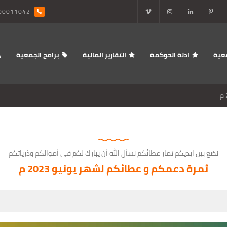
00011042
عية
ادلة الحوكمة
التقارير المالية
برامج الجمعية
نضع بين ايديكم ثمار عطائكم نسأل الله أن يبارك لكم في أموالكم وذرياتكم
ثمرة دعمكم و عطائكم لشهر يونيو 2023 م