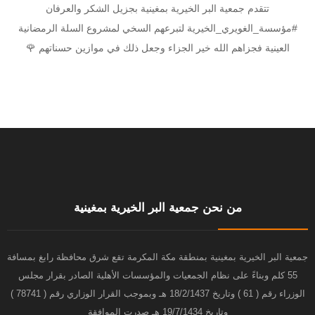
تتقدم جمعية البر الخيرية بمغينية بجزيل الشكر والعرفان
‎#مؤسسة_الغويري_الخيرية لتبرعهم السخي لمشروع السلة الرمضانية
العينية فجزاهم الله خير الجزاء وجعل ذلك في موازين حسناتهم 🌹
من نحن جمعية البر الخيرية بمغينية
جمعية البر الخيرية بمغينية بمنطقة مكة المكرمة تقع شرق محافظة رابغ بمسافة
55 كلم وبناءً على نظام الجمعيات والمؤسسات الأهلية الصادر بقرار مجلس
الوزراء رقم ( 61 ) وتاريخ 18/2/1437 هـ وبموجب القرار الوزاري رقم ( 78741 )
وتاريخ 19/7/1434 هـ صدرت الموافقة