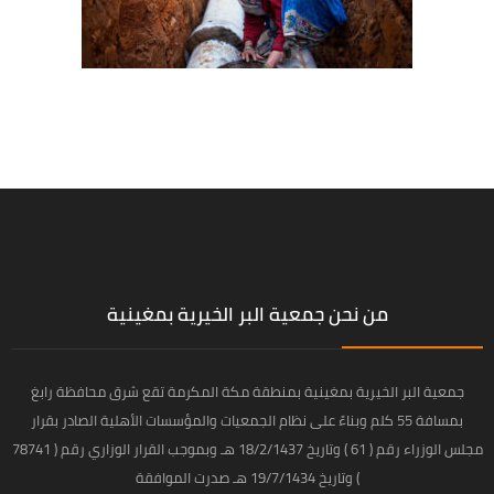
من نحن جمعية البر الخيرية بمغينية
جمعية البر الخيرية بمغينية بمنطقة مكة المكرمة تقع شرق محافظة رابغ
بمسافة 55 كلم وبناءً على نظام الجمعيات والمؤسسات الأهلية الصادر بقرار
مجلس الوزراء رقم ( 61 ) وتاريخ 18/2/1437 هـ وبموجب القرار الوزاري رقم ( 78741
) وتاريخ 19/7/1434 هـ صدرت الموافقة